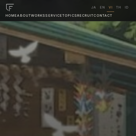
JA
EN
VI
TH
ID
HOME
ABOUT
WORKS
SERVICE
TOPICS
RECRUIT
CONTACT