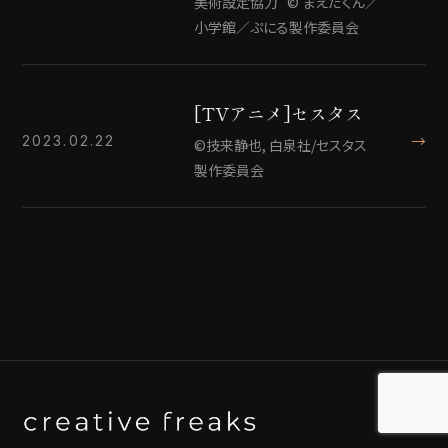
美術設定協力 © まえだくん／
小学館／ぷにる製作委員会
[TVアニメ]セスタス
→
2023.02.22
©技来静也, 白泉社/セスタス
製作委員会