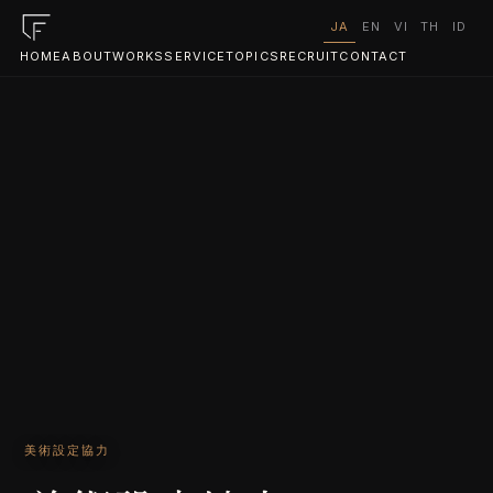
JA
EN
VI
TH
ID
HOME
ABOUT
WORKS
SERVICE
TOPICS
RECRUIT
CONTACT
美術設定協力