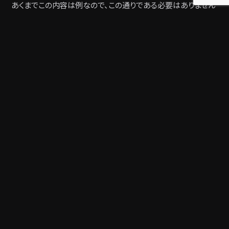
あくまでこの内容は例なので、この通りである必要はありません
が、自分の強みをアピールできる内容にしましょう。さまざまな
テイストの作品を収録すれば、多様性もアピールできます。
自分の希望に合った求人を見つける
アニメ美術に携わるには、背景美術会社への就職が一般的で
す。フリーで働く人もいますが、まずは背景美術会社でスキルや
実績を身に付けた方が良いでしょう。
制作会社で働くなら、まずは
希望に合った求人を見つける
必要
があります。自分の好きなアニメを制作している制作会社がある
場合は、その企業の求人を確認するのも良いでしょう。アニメ制
作会社の制作実績や求人内容などを確認しながら、自分の理想
の企業を見つけてください。