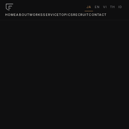
JA
EN
VI
TH
ID
HOME
ABOUT
WORKS
SERVICE
TOPICS
RECRUIT
CONTACT