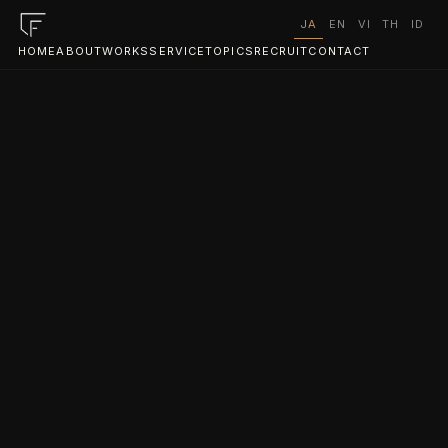
JA
EN
VI
TH
ID
HOME
ABOUT
WORKS
SERVICE
TOPICS
RECRUIT
CONTACT