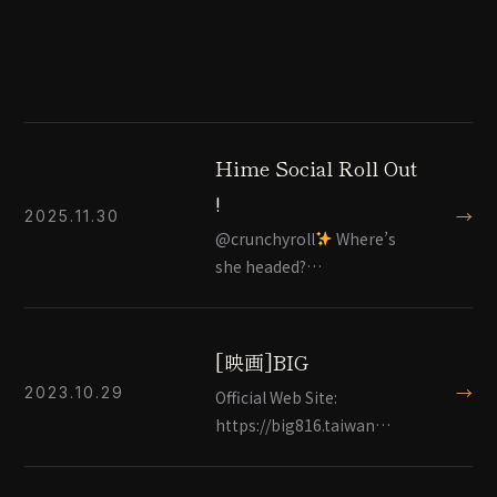
Hime Social Roll Out
!
→
2025.11.30
@crunchyroll
Where’s
she headed?…
[映画]BIG
→
2023.10.29
Official Web Site:
https://big816.taiwan…