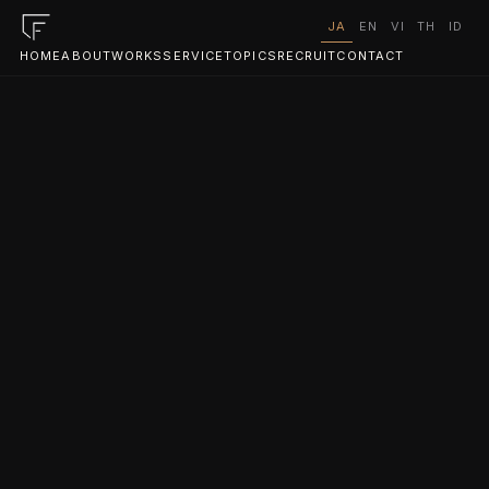
JA
EN
VI
TH
ID
HOME
ABOUT
WORKS
SERVICE
TOPICS
RECRUIT
CONTACT