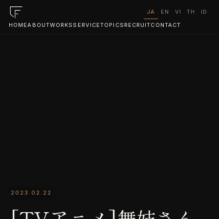
JA
EN
VI
TH
ID
HOME
ABOUT
WORKS
SERVICE
TOPICS
RECRUIT
CONTACT
2023.02.22
[TVアニメ]舞妓さん