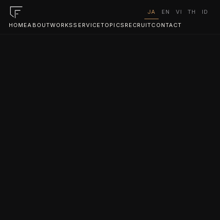
JA
EN
VI
TH
ID
HOME
ABOUT
WORKS
SERVICE
TOPICS
RECRUIT
CONTACT