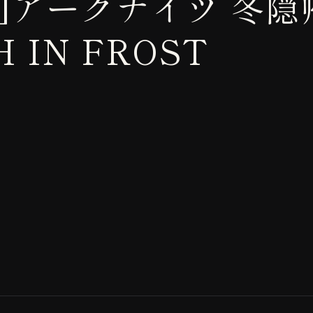
メ]アークナイツ 冬隠
H IN FROST