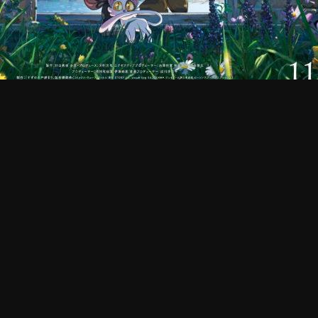
締まり」製作委員会
MILY ２クール
[劇場アニメ]青春ブタ野郎はおでか