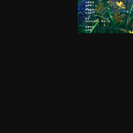
©️2022 「すずめの戸
PREVIOUS
← [TVアニメ]SPY×FA