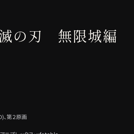
滅の刃 無限城編
O)、第２原画
プレックス・ufotable