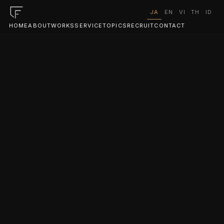
JA
EN
VI
TH
ID
HOME
ABOUT
WORKS
SERVICE
TOPICS
RECRUIT
CONTACT