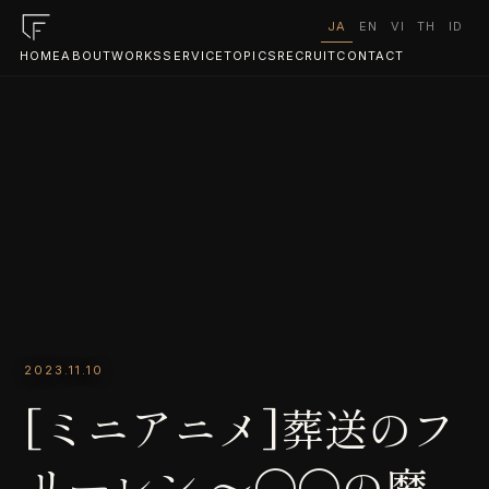
JA
EN
VI
TH
ID
HOME
ABOUT
WORKS
SERVICE
TOPICS
RECRUIT
CONTACT
2023.11.10
[ミニアニメ]葬送のフ
リーレン 〜〇〇の魔