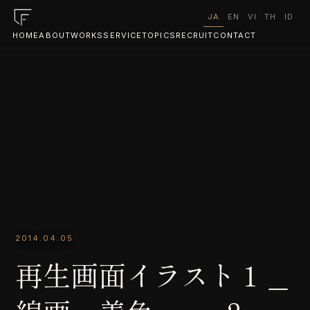
JA
EN
VI
TH
ID
HOME
ABOUT
WORKS
SERVICE
TOPICS
RECRUIT
CONTACT
2014.04.05
再生画面イラスト１＿