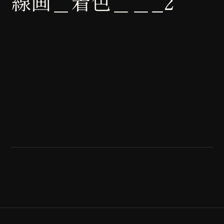
線画＿着色＿＿_2