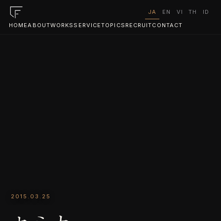
JA
EN
VI
TH
ID
HOME
ABOUT
WORKS
SERVICE
TOPICS
RECRUIT
CONTACT
2015.03.25