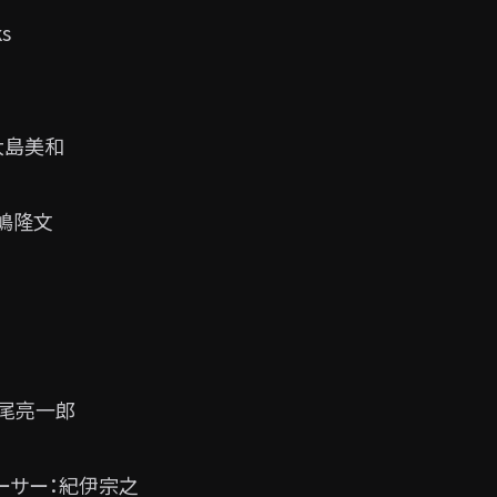
s
大島美和
嶋隆文
松尾亮一郎
ーサー：紀伊宗之