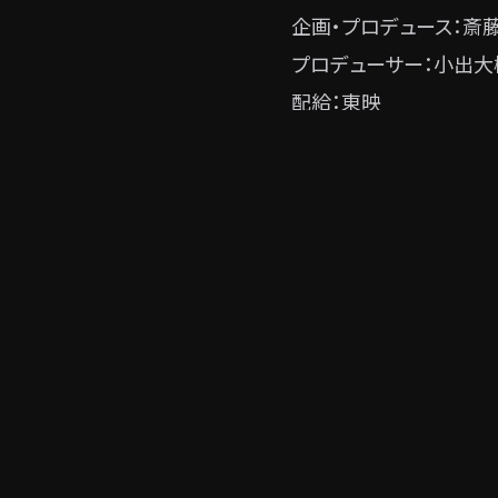
企画・プロデュース：斎
プロデューサー：小出大
配給：東映
©2020 LIP×LIP Movie 
PREVIOUS
← お仕事情報：『VOI