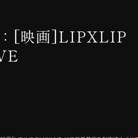
[映画]LIPXLIP
VE