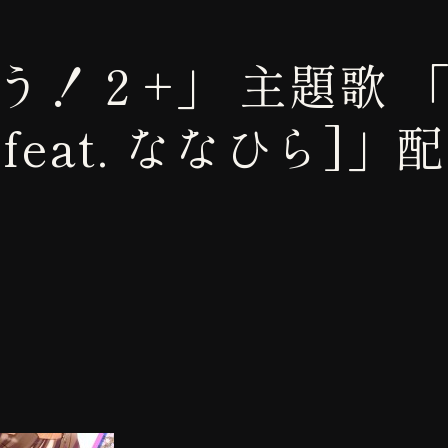
！２+」 主題歌 「G
d [feat. ななひら